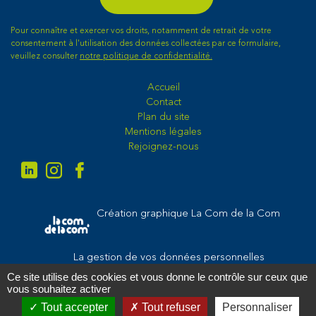
Pour connaître et exercer vos droits, notamment de retrait de votre
consentement à l'utilisation des données collectées par ce formulaire,
veuillez consulter
notre politique de confidentialité.
Accueil
Contact
Plan du site
Mentions légales
Rejoignez-nous
Création graphique La Com de la Com
La gestion de vos données personnelles
Ce site utilise des cookies et vous donne le contrôle sur ceux que
Mentions légales
vous souhaitez activer
Exercez vos droits
Tout accepter
Tout refuser
Personnaliser