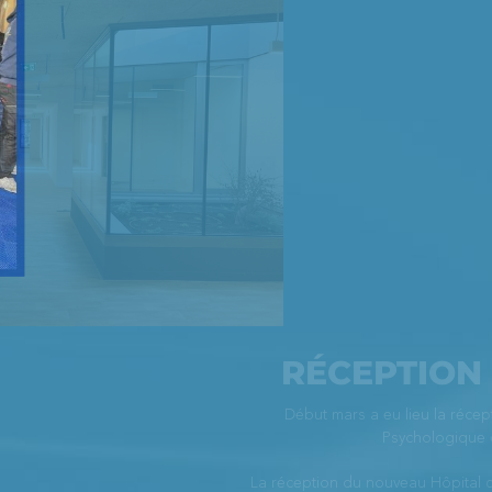
RÉCEPTION CENTRE...
Début mars a eu lieu la réception du Centre Médico-
Psychologique de Rezé !
La réception du nouveau Hôpital de jour Joséphine BAKER de