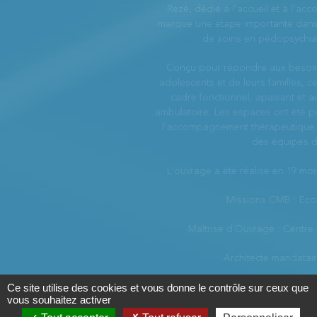
Rezé, dédié à l’accueil et à l’accompagnement des mineurs,
marque une étape importante dans le développement de l’offre
de soins en pédopsychiatrie sur le territoire.
Conçu pour répondre aux besoins spécifiques des enfants,
adolescents et de leurs familles, ce nouvel équipement offre un
cadre fonctionnel, apaisant et adapté à la prise en charge
ambulatoire. Les espaces ont été pensés pour favoriser l’écoute,
l’accompagnement thérapeutique et le travail pluridisciplinaire
des équipes de soins.
L'ouvrage a été réalisé en 19 mois, le planning est respecté.
Missions CMB : Economie & OPC
Maîtrise d'Ouvrage : Centre Hospitalier Daumézon
Architecte mandataire : A+ Delmas
Ce site utilise des cookies et vous donne le contrôle sur ceux que
PLUS D'ACTUALITÉS
vous souhaitez activer